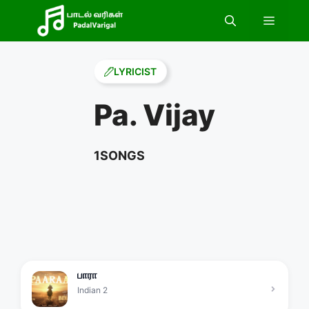
Skip
Menu
to
content
LYRICIST
Pa. Vijay
1
SONGS
பாரா
Indian 2