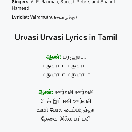
Singers:
A. R. Rahman, Suresh Peters and Shahul
Hameed
Lyricist:
Vairamuthu(வைரமுத்து)
Urvasi Urvasi Lyrics in Tamil
ஆண்:
மருஹாபா
மருஹாபா மருஹாபா
மருஹாபா மருஹாபா
ஆண்:
ஊர்வசி ஊர்வசி
டேக் இட் ஈசி ஊர்வசி
ஊசி போல ஒடம்பிருந்தா
தேவை இல்ல பார்மசி