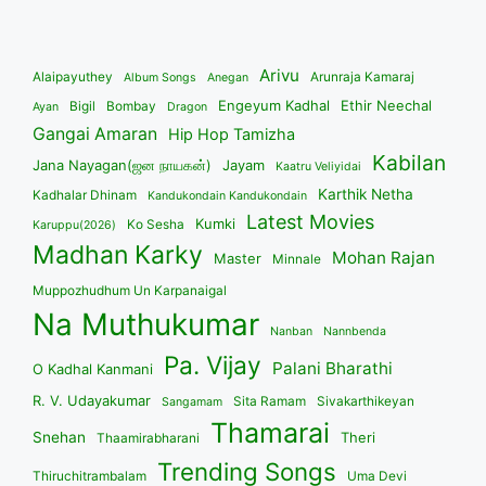
Arivu
Alaipayuthey
Arunraja Kamaraj
Album Songs
Anegan
Engeyum Kadhal
Ethir Neechal
Bigil
Bombay
Ayan
Dragon
Gangai Amaran
Hip Hop Tamizha
Kabilan
Jana Nayagan(ஜன நாயகன்)
Jayam
Kaatru Veliyidai
Karthik Netha
Kadhalar Dhinam
Kandukondain Kandukondain
Latest Movies
Kumki
Ko Sesha
Karuppu(2026)
Madhan Karky
Mohan Rajan
Master
Minnale
Muppozhudhum Un Karpanaigal
Na Muthukumar
Nanban
Nannbenda
Pa. Vijay
Palani Bharathi
O Kadhal Kanmani
R. V. Udayakumar
Sita Ramam
Sivakarthikeyan
Sangamam
Thamarai
Snehan
Theri
Thaamirabharani
Trending Songs
Thiruchitrambalam
Uma Devi