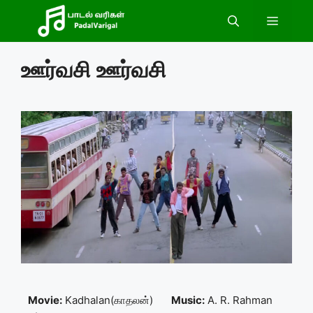
Skip
Menu
to
content
ஊர்வசி ஊர்வசி
Movie:
Kadhalan(காதலன்)
Music:
A. R. Rahman