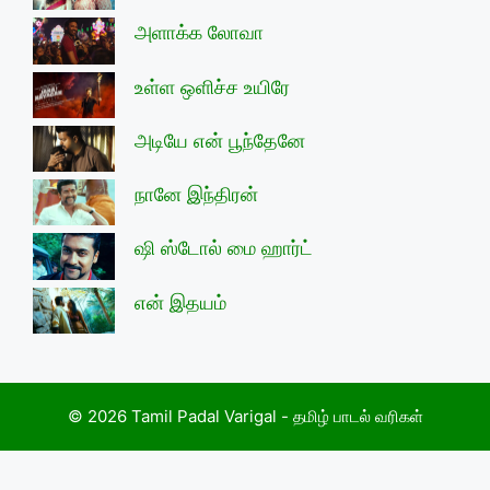
அளாக்க லோவா
உள்ள ஒளிச்ச உயிரே
அடியே என் பூந்தேனே
நானே இந்திரன்
ஷி ஸ்டோல் மை ஹார்ட்
என் இதயம்
© 2026 Tamil Padal Varigal - தமிழ் பாடல் வரிகள்