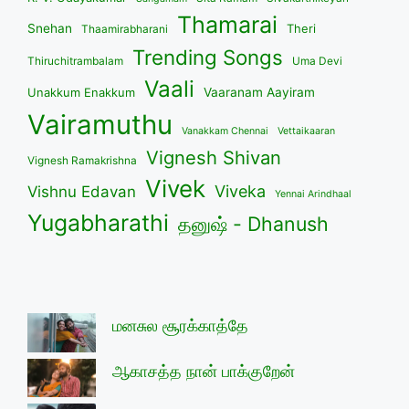
Thamarai
Snehan
Theri
Thaamirabharani
Trending Songs
Thiruchitrambalam
Uma Devi
Vaali
Unakkum Enakkum
Vaaranam Aayiram
Vairamuthu
Vanakkam Chennai
Vettaikaaran
Vignesh Shivan
Vignesh Ramakrishna
Vivek
Viveka
Vishnu Edavan
Yennai Arindhaal
Yugabharathi
தனுஷ் - Dhanush
மனசுல சூரக்காத்தே
ஆகாசத்த நான் பாக்குறேன்