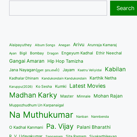
Search
Arivu
Alaipayuthey
Arunraja Kamaraj
Album Songs
Anegan
Engeyum Kadhal
Ethir Neechal
Bigil
Bombay
Ayan
Dragon
Gangai Amaran
Hip Hop Tamizha
Kabilan
Jana Nayagan(ஜன நாயகன்)
Jayam
Kaatru Veliyidai
Karthik Netha
Kadhalar Dhinam
Kandukondain Kandukondain
Latest Movies
Kumki
Ko Sesha
Karuppu(2026)
Madhan Karky
Mohan Rajan
Master
Minnale
Muppozhudhum Un Karpanaigal
Na Muthukumar
Nanban
Nannbenda
Pa. Vijay
Palani Bharathi
O Kadhal Kanmani
R. V. Udayakumar
Sita Ramam
Sivakarthikeyan
Sangamam