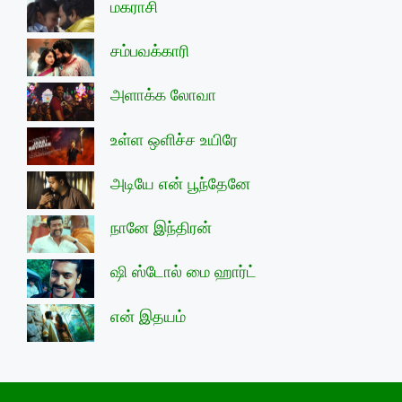
மகராசி
சம்பவக்காரி
அளாக்க லோவா
உள்ள ஒளிச்ச உயிரே
அடியே என் பூந்தேனே
நானே இந்திரன்
ஷி ஸ்டோல் மை ஹார்ட்
என் இதயம்