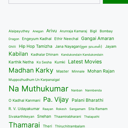
Arivu
Alaipayuthey
Arunraja Kamaraj
Bigil
Bombay
Anegan
Gangai Amaran
Engeyum Kadhal
Ethir Neechal
Dragon
Hip Hop Tamizha
Jana Nayagan(ஜன நாயகன்)
Jayam
Ghilli
Kabilan
Kadhalar Dhinam
Kandukondain Kandukondain
Latest Movies
Karthik Netha
Kumki
Ko Sesha
Madhan Karky
Mohan Rajan
Master
Minnale
Muppozhudhum Un Karpanaigal
Na Muthukumar
Nanban
Nannbenda
Pa. Vijay
Palani Bharathi
O Kadhal Kanmani
R. V. Udayakumar
Sita Ramam
Raayan
Rokesh
Sangamam
Snehan
Sivakarthikeyan
Thaamirabharani
Thalapathi
Thamarai
Theri
Thiruchitrambalam