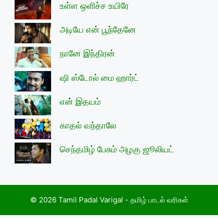
உள்ள ஒளிச்ச உயிரே
அடியே என் பூந்தேனே
நானே இந்திரன்
ஷி ஸ்டோல் மை ஹார்ட்
என் இதயம்
காதல் வந்தாலே
செந்தமிழ் பேசும் அழகு ஜூலியட்
© 2026 Tamil Padal Varigal - தமிழ் பாடல் வரிகள்