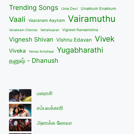
Trending Songs
Unakkum Enakkum
Uma Devi
Vairamuthu
Vaali
Vaaranam Aayiram
Vignesh Ramakrishna
Vanakkam Chennai
Vettaikaaran
Vivek
Vignesh Shivan
Vishnu Edavan
Yugabharathi
Viveka
Yennai Arindhaal
தனுஷ் - Dhanush
மகராசி
சம்பவக்காரி
அளாக்க லோவா