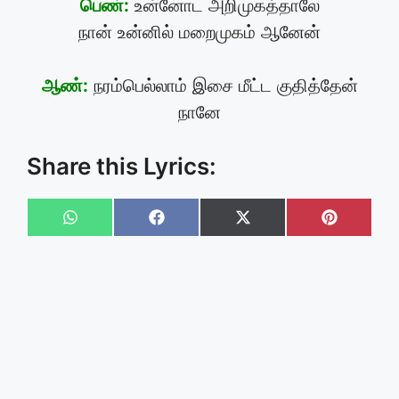
பெண்:
உன்னோட அறிமுகத்தாலே
நான் உன்னில் மறைமுகம் ஆனேன்
ஆண்:
நரம்பெல்லாம் இசை மீட்ட குதித்தேன்
நானே
Share this Lyrics:
Share
Share
Share
Share
on
on
on
on
WhatsApp
Facebook
X
Pinteres
(Twitter)