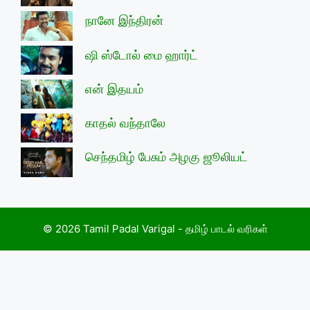
நானே இந்திரன்
ஷி ஸ்டோல் மை ஹார்ட்
என் இதயம்
காதல் வந்தாலே
செந்தமிழ் பேசும் அழகு ஜூலியட்
© 2026 Tamil Padal Varigal - தமிழ் பாடல் வரிகள்