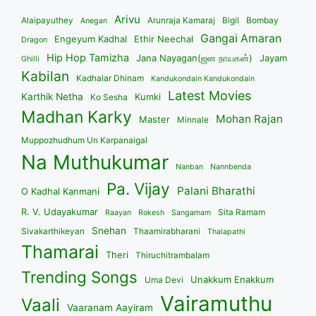
Arivu
Alaipayuthey
Arunraja Kamaraj
Bigil
Bombay
Anegan
Gangai Amaran
Engeyum Kadhal
Ethir Neechal
Dragon
Hip Hop Tamizha
Jana Nayagan(ஜன நாயகன்)
Jayam
Ghilli
Kabilan
Kadhalar Dhinam
Kandukondain Kandukondain
Latest Movies
Karthik Netha
Kumki
Ko Sesha
Madhan Karky
Mohan Rajan
Master
Minnale
Muppozhudhum Un Karpanaigal
Na Muthukumar
Nanban
Nannbenda
Pa. Vijay
Palani Bharathi
O Kadhal Kanmani
R. V. Udayakumar
Sita Ramam
Raayan
Rokesh
Sangamam
Snehan
Sivakarthikeyan
Thaamirabharani
Thalapathi
Thamarai
Theri
Thiruchitrambalam
Trending Songs
Unakkum Enakkum
Uma Devi
Vairamuthu
Vaali
Vaaranam Aayiram