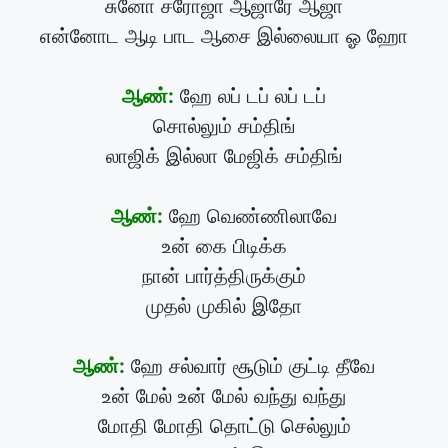
சுனோ சரோஜா ஆஜாரே ஆஜா
என்னோட ஆடி பாட ஆசை இல்லையா ஓ ஹோ
ஆண்:
ஹே லப் டப் லப் டப்
சொல்லும் சம்திங்
லாஜிக் இல்லா மேஜிக் சம்திங்
ஆண்:
ஹே வெண்ணிலாவே
உன் கை பிடிக்க
நான் பார்த்திருக்கும்
முதல் முகில் இதோ
ஆண்:
ஹே சல்வார் சூடும் குட்டி தீவே
உன் மேல் உன் மேல் வந்து வந்து
மோதி மோதி தொட்டு செல்லும்