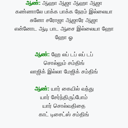
ஆண்:
ஆஹா ஆஜா ஆஹா ஆஜா
கண்ணாலே பாக்க பாக்க நேரம் இல்லையா
சுனோ சரோஜா ஆஜாரே ஆஜா
என்னோட ஆடி பாட ஆசை இல்லையா ஹோ
ஹோ ஓ
ஆண்:
ஹே லப் டப் லப் டப்
சொல்லும் சம்திங்
லாஜிக் இல்லா மேஜிக் சம்திங்
ஆண்:
யார் கையில் வந்து
யார் சேர்ந்திருப்போம்
யார் சொல்வதிதை
காட் டிசைட்ஸ் சம்திங்