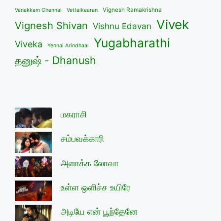
Vignesh Ramakrishna
Vanakkam Chennai
Vettaikaaran
Vivek
Vignesh Shivan
Vishnu Edavan
Yugabharathi
Viveka
Yennai Arindhaal
தனுஷ் - Dhanush
மகராசி
சம்பவக்காரி
அளாக்க லோவா
உள்ள ஒளிச்ச உயிரே
அடியே என் பூந்தேனே