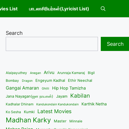
ies List
பாடலாசிரியர்கள்(Lyricist List)
Search
Search
Arivu
Alaipayuthey
Arunraja Kamaraj
Bigil
Anegan
Engeyum Kadhal
Ethir Neechal
Bombay
Dragon
Gangai Amaran
Hip Hop Tamizha
Ghilli
Kabilan
Jana Nayagan(ஜன நாயகன்)
Jayam
Karthik Netha
Kadhalar Dhinam
Kandukondain Kandukondain
Latest Movies
Kumki
Ko Sesha
Madhan Karky
Master
Minnale