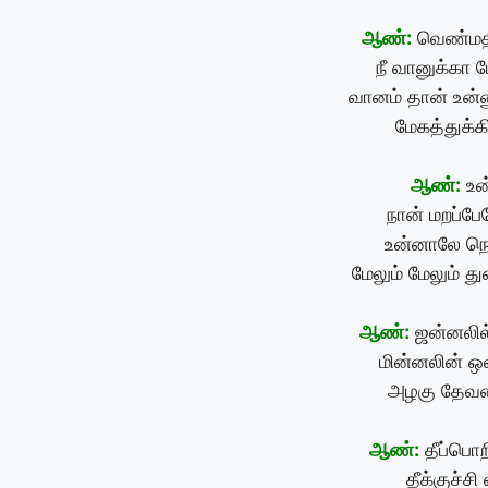
ஆண்:
வெண்மதி
நீ வானுக்கா 
வானம் தான் உன்
மேகத்துக்க
ஆண்:
உன
நான் மறப்பே
உன்னாலே நெஞ
மேலும் மேலும் து
ஆண்:
ஜன்னலில்
மின்னலின் ஒ
அழகு தேவ
ஆண்:
தீப்பொற
தீக்குச்