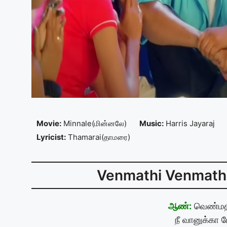
Movie:
Minnale(மின்னலே)
Music:
Harris Jayaraj
Lyricist:
Thamarai(தாமரை)
Venmathi Venmathiy
ஆண்:
வெண்மதி
நீ வானுக்கா 