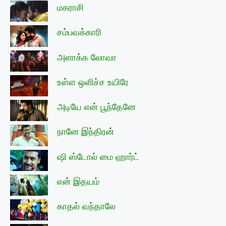
மகராசி
சம்பவக்காரி
அளாக்க லோவா
உள்ள ஒளிச்ச உயிரே
அடியே என் பூந்தேனே
நானே இந்திரன்
ஷி ஸ்டோல் மை ஹார்ட்
என் இதயம்
காதல் வந்தாலே