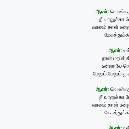
ஆண்:
வெண்மதி
நீ வானுக்கா 
வானம் தான் உன்
மேகத்துக்க
ஆண்:
உன
நான் மறப்பே
உன்னாலே நெஞ
மேலும் மேலும் து
ஆண்:
வெண்மதி
நீ வானுக்கா 
வானம் தான் உன்
மேகத்துக்க
ஆண்:
உன