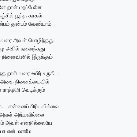
னே நான் மறப்பேனே
்சில் பூத்த காதல்
ன்பம் துன்பம் வேண்டாம்
் வரை அவள் பொழிந்தது
ை அதில் நனைந்தது
 நினைவினில் இருக்கும்
த நாள் வரை உயிர் உருகிய
ம் அதை நினைக்கையில்
 ராத்திரி வெடிக்கும்
கூட என்னைப் பிரியவில்லை
் அவள் அறியவில்லை
ும் அவள் எனதில்லையே
 போ என் மனமே