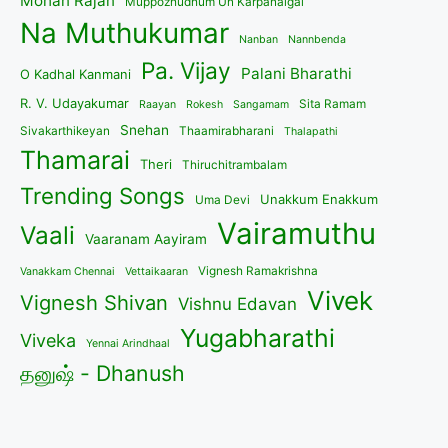
Mohan Rajan
Muppozhudhum Un Karpanaigal
Na Muthukumar
Nanban
Nannbenda
Pa. Vijay
Palani Bharathi
O Kadhal Kanmani
R. V. Udayakumar
Sita Ramam
Raayan
Rokesh
Sangamam
Snehan
Sivakarthikeyan
Thaamirabharani
Thalapathi
Thamarai
Theri
Thiruchitrambalam
Trending Songs
Unakkum Enakkum
Uma Devi
Vairamuthu
Vaali
Vaaranam Aayiram
Vignesh Ramakrishna
Vanakkam Chennai
Vettaikaaran
Vivek
Vignesh Shivan
Vishnu Edavan
Yugabharathi
Viveka
Yennai Arindhaal
தனுஷ் - Dhanush