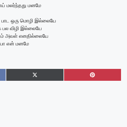
ாய் மலர்ந்தது மனமே
பாட ஒரு மொழி இல்லையே
்க பல விழி இல்லையே
ும் அவள் எனதில்லையே
 போ என் மனமே
Share
Share
on
on
k
X
Pinterest
(Twitter)