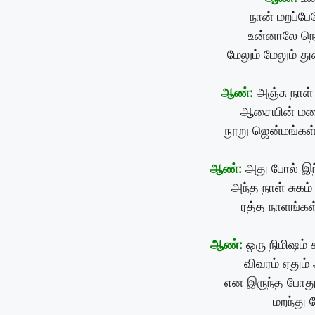
நான் மறப்பே
உன்னாலே நெஞ
மேலும் மேலும் து
ஆண்:
அஞ்சு நாள
ஆசையின் மழ
நூறு ஜென்மங்கள்
ஆண்:
அது போல் இந்
அந்த நாள் சுக
ரத்த நாளங்கள்
ஆண்:
ஒரு நிமிஷம் 
விவரம் ஏதும
என இருந்த போத
மறந்து