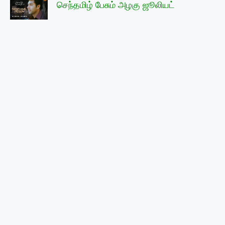
செந்தமிழ் பேசும் அழகு ஜூலியட்