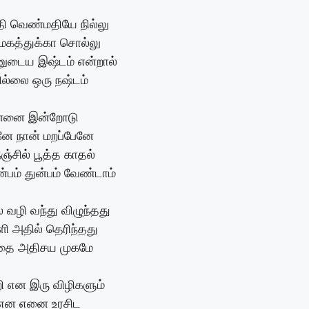
 வெண்மதியே நில்லு
மேகத்துக்கா சொல்லு
னுடைய இஷ்டம் என்றால்
ில்லை ஒரு நஷ்டம்
்னை இன்றோடு
னே நான் மறப்பேனே
்சில் பூத்த காதல்
ன்பம் துன்பம் வேண்டாம்
 வழி வந்து விழுந்தது
ளி அதில் தெரிந்தது
தை அதிசய முகமே
ி என இரு விழிகளும்
சி என எனை உரசிட