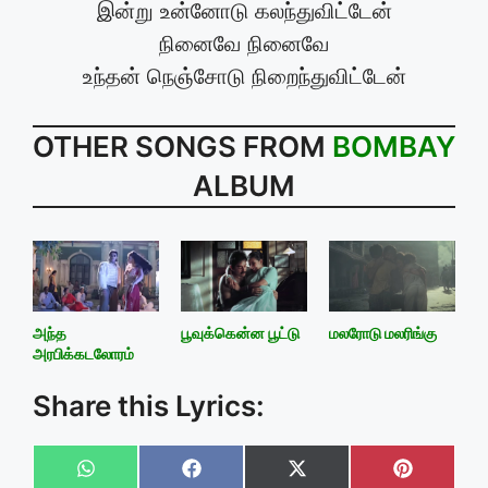
இன்று உன்னோடு கலந்துவிட்டேன்
நினைவே நினைவே
உந்தன் நெஞ்சோடு நிறைந்துவிட்டேன்
OTHER SONGS FROM
BOMBAY
ALBUM
அந்த
பூவுக்கென்ன பூட்டு
மலரோடு மலரிங்கு
அரபிக்கடலோரம்
Share this Lyrics:
Share
Share
Share
Share