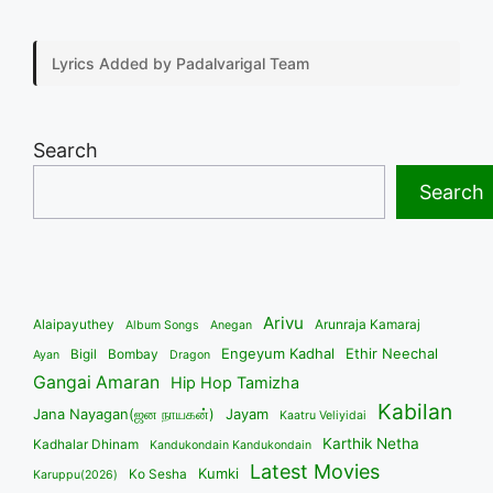
Lyrics Added by Padalvarigal Team
Search
Search
Arivu
Alaipayuthey
Arunraja Kamaraj
Album Songs
Anegan
Engeyum Kadhal
Ethir Neechal
Bigil
Bombay
Ayan
Dragon
Gangai Amaran
Hip Hop Tamizha
Kabilan
Jana Nayagan(ஜன நாயகன்)
Jayam
Kaatru Veliyidai
Karthik Netha
Kadhalar Dhinam
Kandukondain Kandukondain
Latest Movies
Kumki
Ko Sesha
Karuppu(2026)