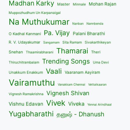
Madhan Karky
Mohan Rajan
Master
Minnale
Muppozhudhum Un Karpanaigal
Na Muthukumar
Nanban
Nannbenda
Pa. Vijay
Palani Bharathi
O Kadhal Kanmani
R. V. Udayakumar
Sita Ramam
Sivakarthikeyan
Sangamam
Thamarai
Snehan
Theri
Thaamirabharani
Trending Songs
Thiruchitrambalam
Uma Devi
Vaali
Unakkum Enakkum
Vaaranam Aayiram
Vairamuthu
Vanakkam Chennai
Vettaikaaran
Vignesh Shivan
Vignesh Ramakrishna
Vivek
Viveka
Vishnu Edavan
Yennai Arindhaal
Yugabharathi
தனுஷ் - Dhanush