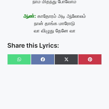
நாம் மிதந்து போவோம்
ஆண்:
காதோரம் அடி ஆலோலம்
நான் தாங்க மாரோடு
வா விழுது தேனே வா
Share this Lyrics:
Share
Share
Share
Share
on
on
on
on
WhatsApp
Facebook
X
Pinteres
(Twitter)