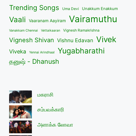
Trending Songs
Unakkum Enakkum
Uma Devi
Vairamuthu
Vaali
Vaaranam Aayiram
Vignesh Ramakrishna
Vanakkam Chennai
Vettaikaaran
Vivek
Vignesh Shivan
Vishnu Edavan
Yugabharathi
Viveka
Yennai Arindhaal
தனுஷ் - Dhanush
மகராசி
சம்பவக்காரி
அளாக்க லோவா