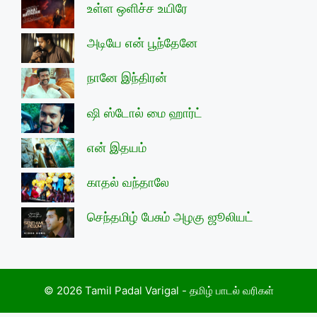
உள்ள ஒளிச்ச உயிரே
அடியே என் பூந்தேனே
நானே இந்திரன்
ஷி ஸ்டோல் மை ஹார்ட்
என் இதயம்
காதல் வந்தாலே
செந்தமிழ் பேசும் அழகு ஜூலியட்
© 2026 Tamil Padal Varigal - தமிழ் பாடல் வரிகள்