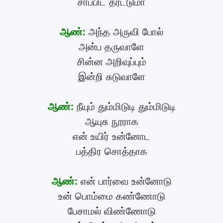
சாப்பிட தரட்டுமா
ஆண்:
அந்த அருவி போல்
அன்ப தருவாளே
சின்ன அறிவுப்பும்
இன்றி சுடுவாளே
ஆண்:
நீயும் தும்மிடுடி தும்மிடுடி
ஆயுசு நூராக
என் உயிர் உன்னோட
பத்திர சொத்தாக
ஆண்:
என் பார்வை உன்னோடு
உன் பொம்மை கண்ணோடு
பேசாமல் விண்ணோடு