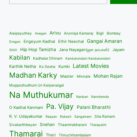
Arivu
Alaipayuthey
Arunraja Kamaraj
Bigil
Bombay
Anegan
Gangai Amaran
Engeyum Kadhal
Ethir Neechal
Dragon
Hip Hop Tamizha
Jana Nayagan(ஜன நாயகன்)
Jayam
Ghilli
Kabilan
Kadhalar Dhinam
Kandukondain Kandukondain
Latest Movies
Karthik Netha
Kumki
Ko Sesha
Madhan Karky
Mohan Rajan
Master
Minnale
Muppozhudhum Un Karpanaigal
Na Muthukumar
Nanban
Nannbenda
Pa. Vijay
Palani Bharathi
O Kadhal Kanmani
R. V. Udayakumar
Sita Ramam
Raayan
Rokesh
Sangamam
Snehan
Sivakarthikeyan
Thaamirabharani
Thalapathi
Thamarai
Theri
Thiruchitrambalam