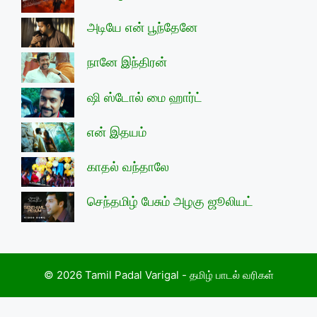
அடியே என் பூந்தேனே
நானே இந்திரன்
ஷி ஸ்டோல் மை ஹார்ட்
என் இதயம்
காதல் வந்தாலே
செந்தமிழ் பேசும் அழகு ஜூலியட்
© 2026 Tamil Padal Varigal - தமிழ் பாடல் வரிகள்