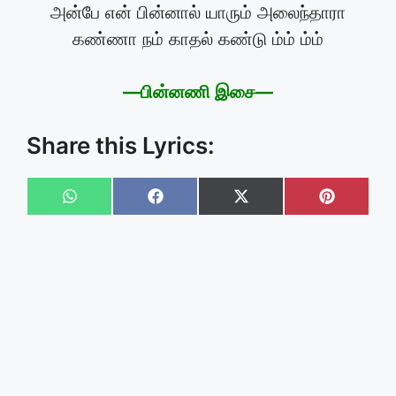
அன்பே என் பின்னால் யாரும் அலைந்தாரா
கண்ணா நம் காதல் கண்டு ம்ம் ம்ம்
—பின்னணி இசை—
Share this Lyrics:
Share
Share
Share
Share
on
on
on
on
WhatsApp
Facebook
X
Pinteres
(Twitter)