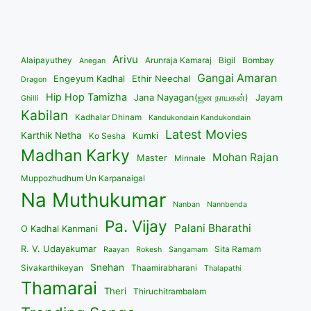
Arivu
Alaipayuthey
Arunraja Kamaraj
Bigil
Bombay
Anegan
Gangai Amaran
Engeyum Kadhal
Ethir Neechal
Dragon
Hip Hop Tamizha
Jana Nayagan(ஜன நாயகன்)
Jayam
Ghilli
Kabilan
Kadhalar Dhinam
Kandukondain Kandukondain
Latest Movies
Karthik Netha
Kumki
Ko Sesha
Madhan Karky
Mohan Rajan
Master
Minnale
Muppozhudhum Un Karpanaigal
Na Muthukumar
Nanban
Nannbenda
Pa. Vijay
Palani Bharathi
O Kadhal Kanmani
R. V. Udayakumar
Sita Ramam
Raayan
Rokesh
Sangamam
Snehan
Sivakarthikeyan
Thaamirabharani
Thalapathi
Thamarai
Theri
Thiruchitrambalam