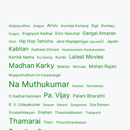
Arivu
Alaipayuthey
Arunraja Kamaraj
Bigil
Bombay
Anegan
Gangai Amaran
Engeyum Kadhal
Ethir Neechal
Dragon
Hip Hop Tamizha
Jana Nayagan(ஜன நாயகன்)
Jayam
Ghilli
Kabilan
Kadhalar Dhinam
Kandukondain Kandukondain
Latest Movies
Karthik Netha
Kumki
Ko Sesha
Madhan Karky
Mohan Rajan
Master
Minnale
Muppozhudhum Un Karpanaigal
Na Muthukumar
Nanban
Nannbenda
Pa. Vijay
Palani Bharathi
O Kadhal Kanmani
R. V. Udayakumar
Sita Ramam
Raayan
Rokesh
Sangamam
Snehan
Sivakarthikeyan
Thaamirabharani
Thalapathi
Thamarai
Theri
Thiruchitrambalam