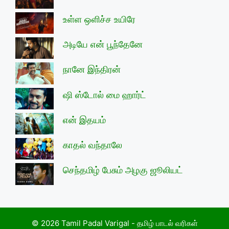
உள்ள ஒளிச்ச உயிரே
அடியே என் பூந்தேனே
நானே இந்திரன்
ஷி ஸ்டோல் மை ஹார்ட்
என் இதயம்
காதல் வந்தாலே
செந்தமிழ் பேசும் அழகு ஜூலியட்
© 2026 Tamil Padal Varigal - தமிழ் பாடல் வரிகள்