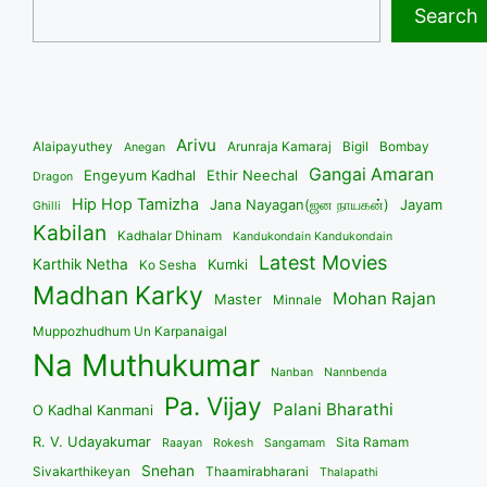
Search
Arivu
Alaipayuthey
Arunraja Kamaraj
Bigil
Bombay
Anegan
Gangai Amaran
Engeyum Kadhal
Ethir Neechal
Dragon
Hip Hop Tamizha
Jana Nayagan(ஜன நாயகன்)
Jayam
Ghilli
Kabilan
Kadhalar Dhinam
Kandukondain Kandukondain
Latest Movies
Karthik Netha
Kumki
Ko Sesha
Madhan Karky
Mohan Rajan
Master
Minnale
Muppozhudhum Un Karpanaigal
Na Muthukumar
Nanban
Nannbenda
Pa. Vijay
Palani Bharathi
O Kadhal Kanmani
R. V. Udayakumar
Sita Ramam
Raayan
Rokesh
Sangamam
Snehan
Sivakarthikeyan
Thaamirabharani
Thalapathi