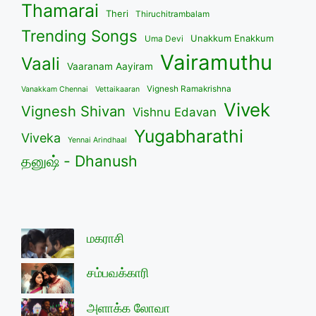
Thamarai
Theri
Thiruchitrambalam
Trending Songs
Unakkum Enakkum
Uma Devi
Vairamuthu
Vaali
Vaaranam Aayiram
Vignesh Ramakrishna
Vanakkam Chennai
Vettaikaaran
Vivek
Vignesh Shivan
Vishnu Edavan
Yugabharathi
Viveka
Yennai Arindhaal
தனுஷ் - Dhanush
மகராசி
சம்பவக்காரி
அளாக்க லோவா