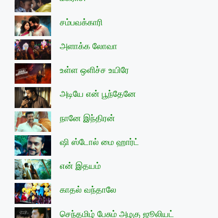
சம்பவக்காரி
அளாக்க லோவா
உள்ள ஒளிச்ச உயிரே
அடியே என் பூந்தேனே
நானே இந்திரன்
ஷி ஸ்டோல் மை ஹார்ட்
என் இதயம்
காதல் வந்தாலே
செந்தமிழ் பேசும் அழகு ஜூலியட்