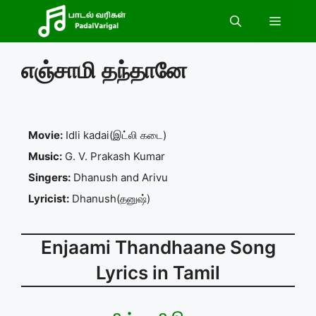
Skip
Menu
to
content
எஞ்சாமி தந்தானே
Movie:
Idli kadai(இட்லி கடை)
Music:
G. V. Prakash Kumar
Singers:
Dhanush and Arivu
Lyricist:
Dhanush(தனுஷ்)
Enjaami Thandhaane Song
Lyrics in Tamil