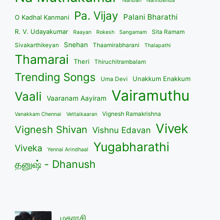
Nanban
Nannbenda
Pa. Vijay
Palani Bharathi
O Kadhal Kanmani
R. V. Udayakumar
Sita Ramam
Raayan
Rokesh
Sangamam
Snehan
Sivakarthikeyan
Thaamirabharani
Thalapathi
Thamarai
Theri
Thiruchitrambalam
Trending Songs
Unakkum Enakkum
Uma Devi
Vairamuthu
Vaali
Vaaranam Aayiram
Vignesh Ramakrishna
Vanakkam Chennai
Vettaikaaran
Vivek
Vignesh Shivan
Vishnu Edavan
Yugabharathi
Viveka
Yennai Arindhaal
தனுஷ் - Dhanush
மகராசி