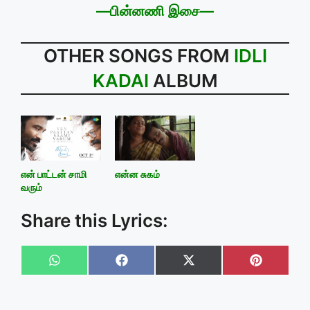
—பின்னணி இசை—
OTHER SONGS FROM
IDLI
KADAI
ALBUM
என் பாட்டன் சாமி
என்ன சுகம்
வரும்
Share this Lyrics:
Share
Share
Share
Share
on
on
on
on
WhatsApp
Facebook
X
Pinteres
(Twitter)