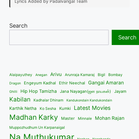
Lyrics Added by Padalvarigal Team
Search
Search
Arivu
Alaipayuthey
Arunraja Kamaraj
Bigil
Bombay
Anegan
Gangai Amaran
Engeyum Kadhal
Ethir Neechal
Dragon
Hip Hop Tamizha
Jana Nayagan(ஜன நாயகன்)
Jayam
Ghilli
Kabilan
Kadhalar Dhinam
Kandukondain Kandukondain
Latest Movies
Karthik Netha
Kumki
Ko Sesha
Madhan Karky
Mohan Rajan
Master
Minnale
Muppozhudhum Un Karpanaigal
Na Muthukumar