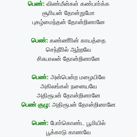
பெண்:
விண்மீன்கள் கண்பாா்க்க
சூாியன் தோன்றுமோ
புகழ்மைந்தன் தோன்றினானே
பெண்:
கண்ணீாின் காயத்தை
செந்நீாில் ஆற்றவே
சிசுபாலன் தோன்றினானே
பெண்:
அன்பென்ற மழையிலே
அகிலங்கள் நனையவே
அதிரூபன் தோன்றினானே
பெண் குழு:
அதிரூபன் தோன்றினானே
பெண்:
போா்கொண்ட பூமியில்
பூக்காடு காணவே