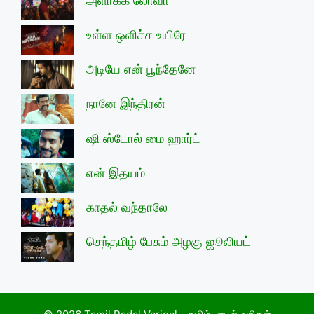
அளாக்க லோவா
உள்ள ஒளிச்ச உயிரே
அடியே என் பூந்தேனே
நானே இந்திரன்
ஷி ஸ்டோல் மை ஹார்ட்
என் இதயம்
காதல் வந்தாலே
செந்தமிழ் பேசும் அழகு ஜூலியட்