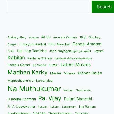
Search
Arivu
Alaipayuthey
Arunraja Kamaraj
Bigil
Bombay
Anegan
Gangai Amaran
Engeyum Kadhal
Ethir Neechal
Dragon
Hip Hop Tamizha
Jana Nayagan(ஜன நாயகன்)
Jayam
Ghilli
Kabilan
Kadhalar Dhinam
Kandukondain Kandukondain
Latest Movies
Karthik Netha
Kumki
Ko Sesha
Madhan Karky
Mohan Rajan
Master
Minnale
Muppozhudhum Un Karpanaigal
Na Muthukumar
Nanban
Nannbenda
Pa. Vijay
Palani Bharathi
O Kadhal Kanmani
R. V. Udayakumar
Sita Ramam
Raayan
Rokesh
Sangamam
Snehan
Sivakarthikeyan
Thaamirabharani
Thalapathi