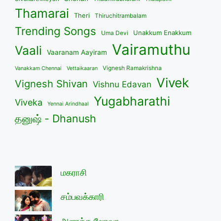
Thamarai
Theri
Thiruchitrambalam
Trending Songs
Unakkum Enakkum
Uma Devi
Vairamuthu
Vaali
Vaaranam Aayiram
Vignesh Ramakrishna
Vanakkam Chennai
Vettaikaaran
Vivek
Vignesh Shivan
Vishnu Edavan
Yugabharathi
Viveka
Yennai Arindhaal
தனுஷ் - Dhanush
மகராசி
சம்பவக்காரி