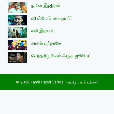
நானே இந்திரன்
ஷி ஸ்டோல் மை ஹார்ட்
என் இதயம்
காதல் வந்தாலே
செந்தமிழ் பேசும் அழகு ஜூலியட்
© 2026 Tamil Padal Varigal - தமிழ் பாடல் வரிகள்