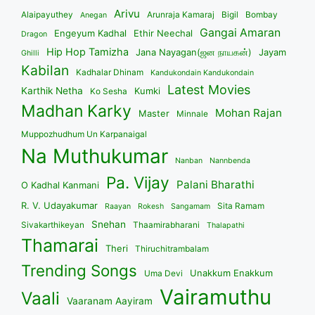
Arivu
Alaipayuthey
Arunraja Kamaraj
Bigil
Bombay
Anegan
Gangai Amaran
Engeyum Kadhal
Ethir Neechal
Dragon
Hip Hop Tamizha
Jana Nayagan(ஜன நாயகன்)
Jayam
Ghilli
Kabilan
Kadhalar Dhinam
Kandukondain Kandukondain
Latest Movies
Karthik Netha
Kumki
Ko Sesha
Madhan Karky
Mohan Rajan
Master
Minnale
Muppozhudhum Un Karpanaigal
Na Muthukumar
Nanban
Nannbenda
Pa. Vijay
Palani Bharathi
O Kadhal Kanmani
R. V. Udayakumar
Sita Ramam
Raayan
Rokesh
Sangamam
Snehan
Sivakarthikeyan
Thaamirabharani
Thalapathi
Thamarai
Theri
Thiruchitrambalam
Trending Songs
Unakkum Enakkum
Uma Devi
Vairamuthu
Vaali
Vaaranam Aayiram