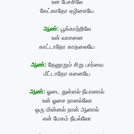
உன் பேச்சிலே
கேட்காதோ ஏழிசையே
ஆண்:
பூங்காற்றிலே
உன் வாசனை
காட்டாதோ காதலையே
ஆண்:
தேனூறும் சிறு பார்வை
மீட்டாதோ எனையே
ஆண்:
ஓடை துள்ளல் நீயானால்
உன் ஓசை நானல்லோ
ஒரு மின்னல் நான் ஆனால்
என் மேகம் நீயல்லோ