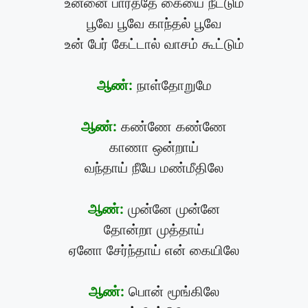
உன்னை பார்த்தே கையை நீட்டும்
பூவே பூவே காந்தல் பூவே
உன் பேர் கேட்டால் வாசம் கூட்டும்
ஆண்:
நாள்தோறுமே
ஆண்:
கண்ணே கண்ணே
காணா ஒன்றாய்
வந்தாய் நீயே மண்மீதிலே
ஆண்:
முன்னே முன்னே
தோன்றா முத்தாய்
ஏனோ சேர்ந்தாய் என் கையிலே
ஆண்:
பொன் மூங்கிலே