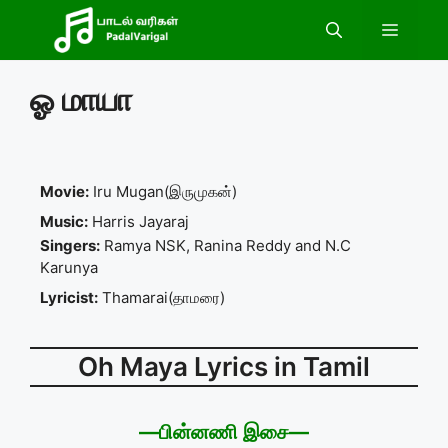
Skip
Menu
to
content
ஓ மாயா
Movie:
Iru Mugan(இருமுகன்)
Music:
Harris Jayaraj
Singers:
Ramya NSK, Ranina Reddy and N.C
Karunya
Lyricist:
Thamarai(தாமரை)
Oh Maya Lyrics in Tamil
—பின்னணி இசை—