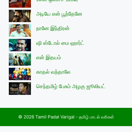
அடியே என் பூந்தேனே
நானே இந்திரன்
ஷி ஸ்டோல் மை ஹார்ட்
என் இதயம்
காதல் வந்தாலே
செந்தமிழ் பேசும் அழகு ஜூலியட்
© 2026 Tamil Padal Varigal - தமிழ் பாடல் வரிகள்