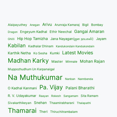
Arivu
Alaipayuthey
Arunraja Kamaraj
Bigil
Bombay
Anegan
Gangai Amaran
Engeyum Kadhal
Ethir Neechal
Dragon
Hip Hop Tamizha
Jana Nayagan(ஜன நாயகன்)
Jayam
Ghilli
Kabilan
Kadhalar Dhinam
Kandukondain Kandukondain
Latest Movies
Karthik Netha
Kumki
Ko Sesha
Madhan Karky
Mohan Rajan
Master
Minnale
Muppozhudhum Un Karpanaigal
Na Muthukumar
Nanban
Nannbenda
Pa. Vijay
Palani Bharathi
O Kadhal Kanmani
R. V. Udayakumar
Sita Ramam
Raayan
Rokesh
Sangamam
Snehan
Sivakarthikeyan
Thaamirabharani
Thalapathi
Thamarai
Theri
Thiruchitrambalam