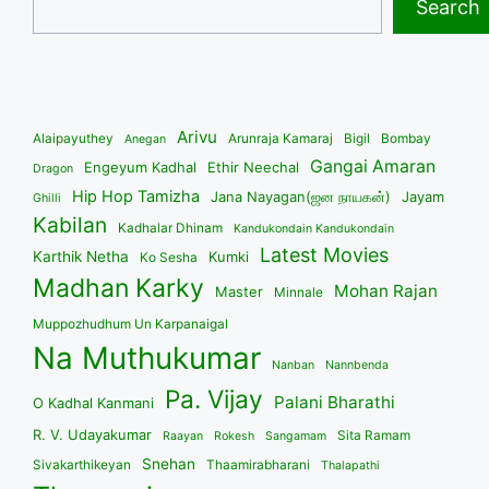
Search
Arivu
Alaipayuthey
Arunraja Kamaraj
Bigil
Bombay
Anegan
Gangai Amaran
Engeyum Kadhal
Ethir Neechal
Dragon
Hip Hop Tamizha
Jana Nayagan(ஜன நாயகன்)
Jayam
Ghilli
Kabilan
Kadhalar Dhinam
Kandukondain Kandukondain
Latest Movies
Karthik Netha
Kumki
Ko Sesha
Madhan Karky
Mohan Rajan
Master
Minnale
Muppozhudhum Un Karpanaigal
Na Muthukumar
Nanban
Nannbenda
Pa. Vijay
Palani Bharathi
O Kadhal Kanmani
R. V. Udayakumar
Sita Ramam
Raayan
Rokesh
Sangamam
Snehan
Sivakarthikeyan
Thaamirabharani
Thalapathi