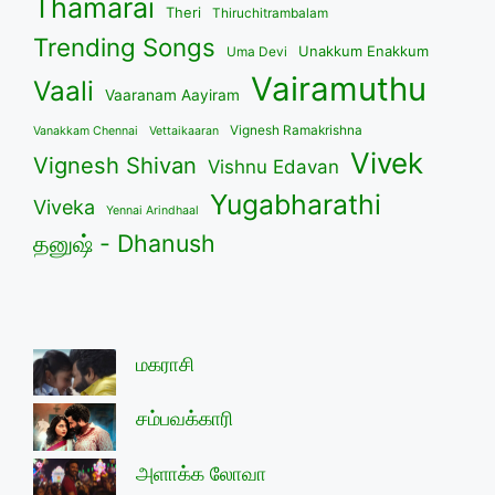
Thamarai
Theri
Thiruchitrambalam
Trending Songs
Unakkum Enakkum
Uma Devi
Vairamuthu
Vaali
Vaaranam Aayiram
Vignesh Ramakrishna
Vanakkam Chennai
Vettaikaaran
Vivek
Vignesh Shivan
Vishnu Edavan
Yugabharathi
Viveka
Yennai Arindhaal
தனுஷ் - Dhanush
மகராசி
சம்பவக்காரி
அளாக்க லோவா