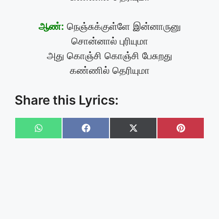
ஆண்:
நெஞ்சுக்குள்ளே இன்னாருனு
சொன்னால் புரியுமா
அது கொஞ்சி கொஞ்சி பேசுறது
கண்ணில் தெரியுமா
Share this Lyrics:
Share
Share
Share
Share
on
on
on
on
WhatsApp
Facebook
X
Pinteres
(Twitter)