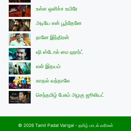
உள்ள ஒளிச்ச உயிரே
அடியே என் பூந்தேனே
நானே இந்திரன்
ஷி ஸ்டோல் மை ஹார்ட்
என் இதயம்
காதல் வந்தாலே
செந்தமிழ் பேசும் அழகு ஜூலியட்
© 2026 Tamil Padal Varigal - தமிழ் பாடல் வரிகள்