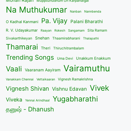
Mohan Rajan
Muppozhudhum Un Karpanaigal
Na Muthukumar
Nanban
Nannbenda
Pa. Vijay
Palani Bharathi
O Kadhal Kanmani
R. V. Udayakumar
Sita Ramam
Raayan
Rokesh
Sangamam
Snehan
Sivakarthikeyan
Thaamirabharani
Thalapathi
Thamarai
Theri
Thiruchitrambalam
Trending Songs
Unakkum Enakkum
Uma Devi
Vairamuthu
Vaali
Vaaranam Aayiram
Vignesh Ramakrishna
Vanakkam Chennai
Vettaikaaran
Vivek
Vignesh Shivan
Vishnu Edavan
Yugabharathi
Viveka
Yennai Arindhaal
தனுஷ் - Dhanush