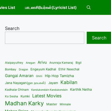
ies List
பாடலாசிரியர்கள்(Lyricist List)
Search
Search
Arivu
Alaipayuthey
Arunraja Kamaraj
Bigil
Anegan
Engeyum Kadhal
Ethir Neechal
Bombay
Dragon
Gangai Amaran
Hip Hop Tamizha
Ghilli
Kabilan
Jana Nayagan(ஜன நாயகன்)
Jayam
Karthik Netha
Kadhalar Dhinam
Kandukondain Kandukondain
Latest Movies
Kumki
Ko Sesha
Madhan Karky
Master
Minnale