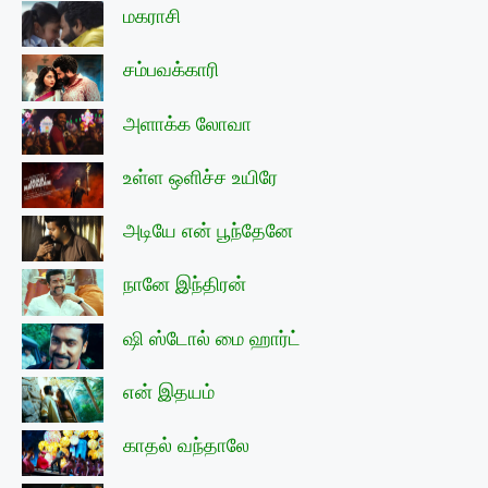
மகராசி
சம்பவக்காரி
அளாக்க லோவா
உள்ள ஒளிச்ச உயிரே
அடியே என் பூந்தேனே
நானே இந்திரன்
ஷி ஸ்டோல் மை ஹார்ட்
என் இதயம்
காதல் வந்தாலே