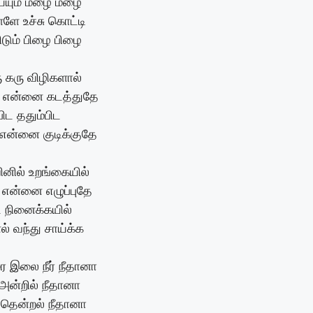
ெய்யும் மழை மழை
்ளே உச்சு கொட்டி
ிடும் பிழை பிழை
 கரு விழிகளால்
 என்னை கடத்துதே
பிட ததும்பிட
 என்னை குடிக்குதே
னில் உறங்கையில்
் என்னை எழுப்புதே
ட நினைக்கயில்
ல் வந்து சாய்க்க
 இலை நீர் நீதானா
அன்றில் நீதானா
் தென்றல் நீதானா