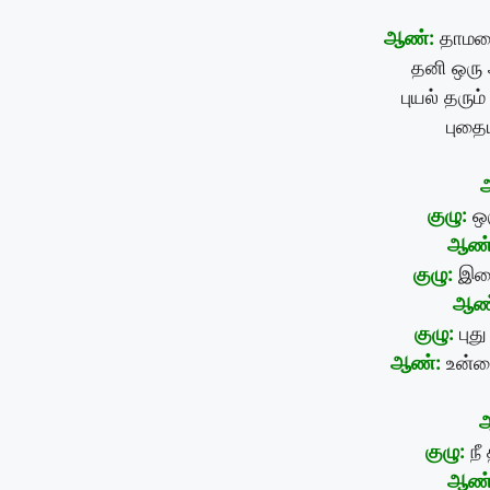
ஆண்:
தாமரை
தனி ஒரு 
புயல் தரும
புதை
குழு:
ஒர
ஆண்
குழு:
இலை
ஆண
குழு:
புத
ஆண்:
உன்ன
குழு:
நீ
ஆண்