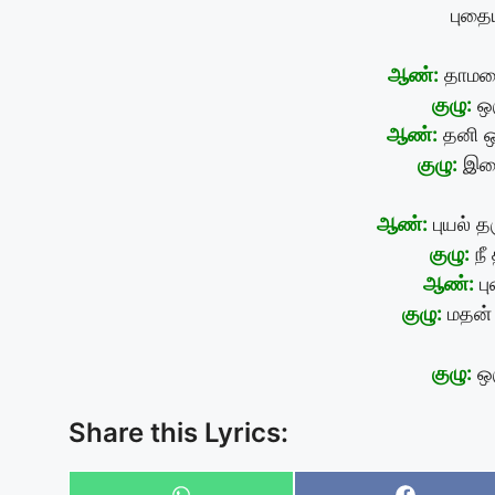
புதை
ஆண்:
தாமரை
குழு:
ஒர
ஆண்:
தனி ஒ
குழு:
இலை
ஆண்:
புயல் த
குழு:
நீ
ஆண்:
பு
குழு:
மதன் 
குழு:
ஒர
Share this Lyrics: