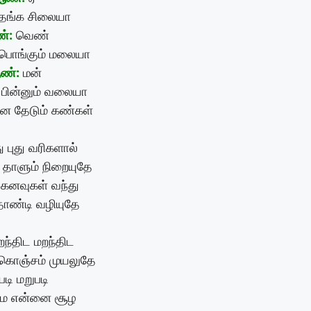
 தங்க சிலையா
்:
வெண்
பொங்கும் மலையா
ண்:
மன்
பின்னும் வலையா
ை தேடும் கண்கள்
ு புது வரிகளால்
தாளும் நிறையுதே
கனவுகள் வந்து
ாண்டி வழியுதே
ந்திட மறந்திட
 கொஞ்சம் முயலுதே
படி மறுபடி
மே என்னை சூழ