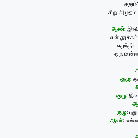
ததும்
சிறு அமுதம்
ஆண்:
இரவி
என் தூக்கம
எழுந்திட
ஒரு மின்ன
குழு:
ஒர
குழு:
இலை
ஆ
குழு:
புத
ஆண்:
உன்ன