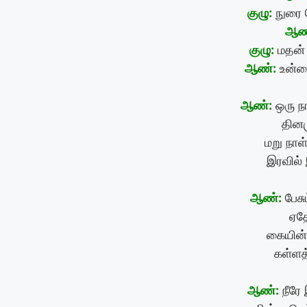
குழு:
நுரை 
ஆண
குழு:
மதன் 
ஆண்:
உன்ன
ஆண்:
ஒரு நா
தினம
மறு நாள
இரவில் 
ஆண்:
பேசு
ஏத
கையின
கள்ளத
ஆண்:
நீரே