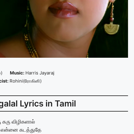
்)
Music:
Harris Jayaraj
cist:
Rohini(ரோகினி)
alal Lyrics in Tamil
 கரு விழிகளால்
 என்னை கடத்துதே