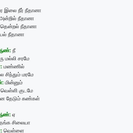
 இலை நீர் நீதானா
அன்றில் நீதானா
் தென்றல் நீதானா
யல் நீதானா
ஆண்:
நீ
ு மல்லி சரமே
:
மண்ணில்
 சிந்தும் மரமே
்:
மின்னும்
ு வெள்ளி குடமே
ை தேடும் கண்கள்
ஆண்:
ஏ
 தங்க சிலையா
:
வெள்ளை