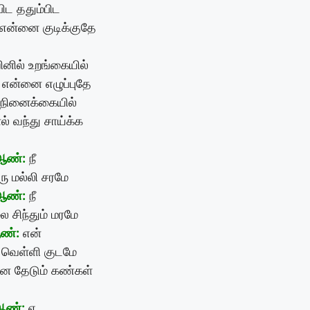
பிட ததும்பிட
 என்னை குடிக்குதே
னில் உறங்கையில்
் என்னை எழுப்புதே
 நினைக்கையில்
ல் வந்து சாய்க்க
ஆண்:
நீ
ு மல்லி சரமே
ஆண்:
நீ
 சிந்தும் மரமே
ண்:
என்
ு வெள்ளி குடமே
ை தேடும் கண்கள்
ஆண்:
ஏ