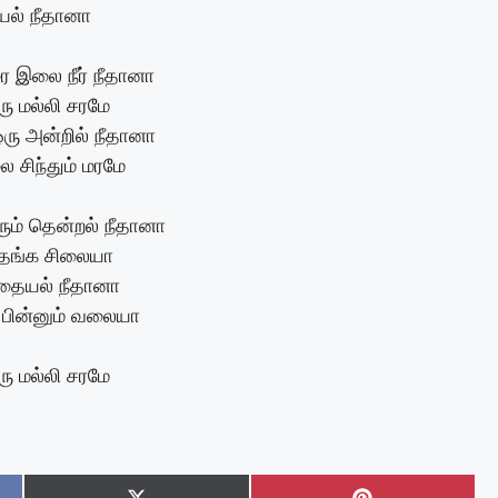
யல் நீதானா
 இலை நீர் நீதானா
ு மல்லி சரமே
ரு அன்றில் நீதானா
 சிந்தும் மரமே
ரும் தென்றல் நீதானா
 தங்க சிலையா
தையல் நீதானா
பின்னும் வலையா
ு மல்லி சரமே