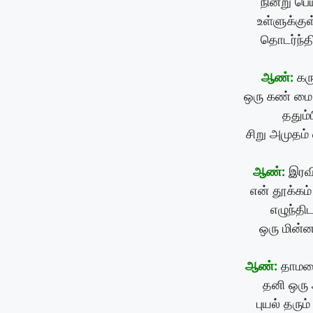
நின்று ப
உள்ளுக்குள
தொடர்ந்த
ஆண்:
கரு
ஒரு கண் மை
ததும்
சிறு அமுதம்
ஆண்:
இரவி
என் தூக்கம
எழுந்தி
ஒரு மின்ன
ஆண்:
தாமரை
தனி ஒரு 
புயல் தரும