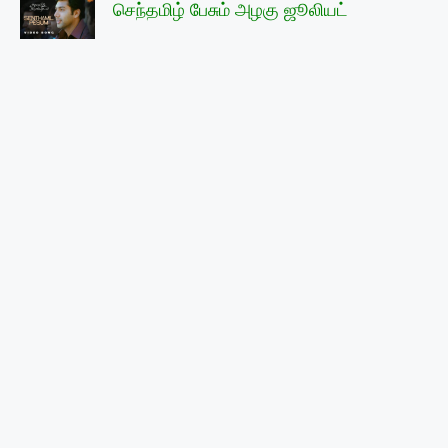
செந்தமிழ் பேசும் அழகு ஜூலியட்