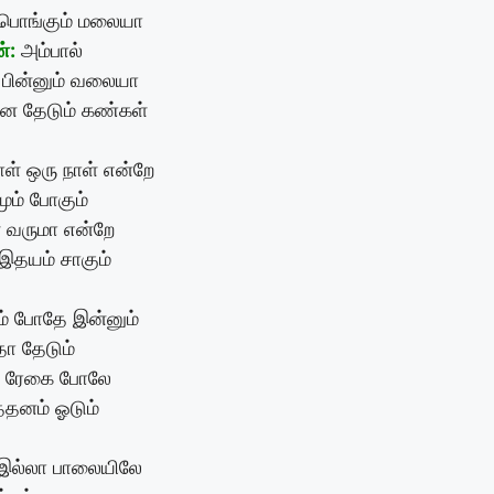
பொங்கும் மலையா
்:
அம்பால்
பின்னும் வலையா
ை தேடும் கண்கள்
ள் ஒரு நாள் என்றே
ும் போகும்
் வருமா என்றே
இதயம் சாகும்
ம் போதே இன்னும்
ோ தேடும்
் ரேகை போலே
்தனம் ஓடும்
 இல்லா பாலையிலே