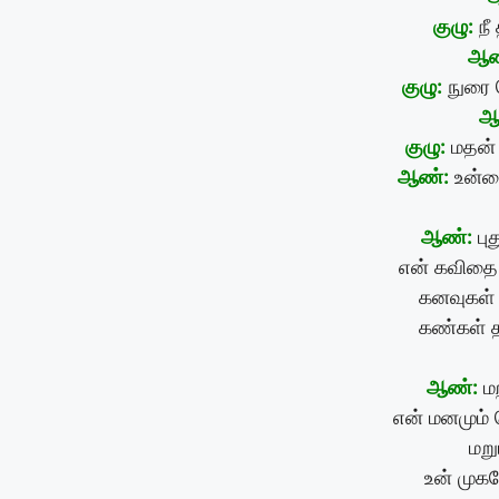
குழு:
நீ
ஆண
குழு:
நுரை 
ஆ
குழு:
மதன் 
ஆண்:
உன்ன
ஆண்:
புத
என் கவிதை 
கனவுகள் 
கண்கள் த
ஆண்:
மற
என் மனமும்
மறு
உன் முக