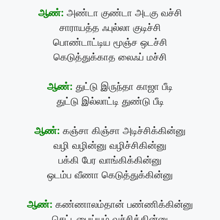
ஆண்:
அண்டா குண்டா அடகு வச்சி
சாராயத்த ஃபுல்லா குடிச்சி
பொண்டாட்டிய மூஞ்ச ஒடச்சி
கெடுத்‌துக்காத லைஃப் மச்சி
ஆண்:
துட்டு இருந்தா காஜா பீடி
துட்டு இல்லாட்டி துண்டு பீடி
ஆண்:
கஞ்சா கிஞ்சா அடிச்சிக்கின்னு
வழி வழின்னு வழிச்சிகின்னு
பக்கி பேர வாங்கிக்கின்னு
ஒடம்ப வீணா கெடுத்துக்கின்னு
ஆண்:
கண்ணாலம்தான் பண்ணிக்கின்னு
செட்டபைய்யும் வச்சிக்கின்னு