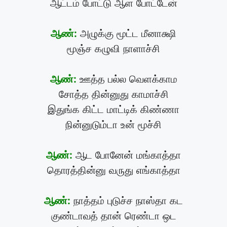
ஆட்டம் போட்டு ஆள போட்டேன்
ஆண்:
அழுக்கு மூட்ட மீனாக்ஷி
மூஞ்ச கழுவி நாளாச்சி
ஆண்:
ஊத்த பல்ல வெளக்காம
சோத்த தின்னுது காமாச்சி
இதுங்க கிட்ட மாட்டிக் கிண்ணா
நின்னுடும்டா உன் மூச்சி
ஆண்:
ஆட போனேன் மங்காத்தா
தொரத்தின்னு வருது எங்காத்தா
ஆண்:
நாத்தம் புடுச்ச நாஸ்தா கட
குண்டாவத் தான் ரெண்டா ஒட