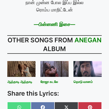
நான் முன்ன போல இப்ப இல்ல
ரொம்ப மாறிட்டேன்
—பின்னணி இசை—
OTHER SONGS FROM
ANEGAN
ALBUM
ஆத்தாடி ஆத்தாடி
ரோஜா கடலே
தொடு வானம்
Share this Lyrics: