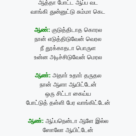
ஆத்தா போட்ட ஆப்ப வட
வாங்கி துன்னுட்டு சும்மா கெட
ஆண்:
குடுத்திடாத கொரல
நான் எடுத்திடுவேன் வெரல
நீ தூக்காதடா பொருள
உன்ன அடிச்சிடுவேன் மெரல
ஆண்:
அதாா் உதாா் தருதல
நான் ஆளா ஆயிட்டேன்
ஒரு சிட்டா கைய்ய
போட்டுத் தள்ளி பேர வாங்கிட்டேன்
ஆண்:
ஆப்பநென்டா ஆளே இல்ல
ஸோலோ ஆயிட்டேன்