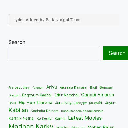
Lyrics Added by Padalvarigal Team
Search
Search
Arivu
Alaipayuthey
Arunraja Kamaraj
Bigil
Bombay
Anegan
Gangai Amaran
Engeyum Kadhal
Ethir Neechal
Dragon
Hip Hop Tamizha
Jana Nayagan(ஜன நாயகன்)
Jayam
Ghilli
Kabilan
Kadhalar Dhinam
Kandukondain Kandukondain
Latest Movies
Karthik Netha
Kumki
Ko Sesha
Madhan Karky
Mohan Rajan
Master
Minnale