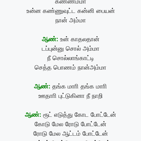
கண்ணம்மா
உன்ன கண்ணுவுட்ட கன்னி பையன்
நான் அம்மா
ஆண்:
உன் காதலதான்
டப்புன்னு சொல் அம்மா
நீ சொல்லாங்காட்டி
செத்த பொணம் நான்அம்மா
ஆண்:
தங்க மாாி தங்க மாாி
ஊதாாி புட்டுகினா நீ நாறி
ஆண்:
ரூட் எடுத்து கோட போட்டேன்
கோடு மேல ரோடு போட்டேன்
ரோடு மேல ஆட்டம் போட்டேன்