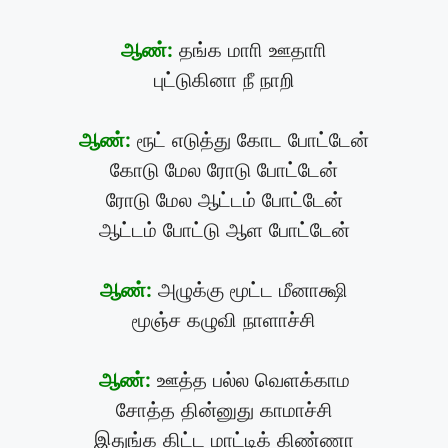
ஆண்:
தங்க மாாி ஊதாாி
புட்டுகினா நீ நாறி
ஆண்:
ரூட் எடுத்து கோட போட்டேன்
கோடு மேல ரோடு போட்டேன்
ரோடு மேல ஆட்டம் போட்டேன்
ஆட்டம் போட்டு ஆள போட்டேன்
ஆண்:
அழுக்கு மூட்ட மீனாக்ஷி
மூஞ்ச கழுவி நாளாச்சி
ஆண்:
ஊத்த பல்ல வெளக்காம
சோத்த தின்னுது காமாச்சி
இதுங்க கிட்ட மாட்டிக் கிண்ணா