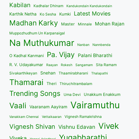
Kabilan
Kadhalar Dhinam
Kandukondain Kandukondain
Latest Movies
Karthik Netha
Kumki
Ko Sesha
Madhan Karky
Mohan Rajan
Master
Minnale
Muppozhudhum Un Karpanaigal
Na Muthukumar
Nanban
Nannbenda
Pa. Vijay
Palani Bharathi
O Kadhal Kanmani
R. V. Udayakumar
Sita Ramam
Raayan
Rokesh
Sangamam
Snehan
Sivakarthikeyan
Thaamirabharani
Thalapathi
Thamarai
Theri
Thiruchitrambalam
Trending Songs
Unakkum Enakkum
Uma Devi
Vairamuthu
Vaali
Vaaranam Aayiram
Vignesh Ramakrishna
Vanakkam Chennai
Vettaikaaran
Vivek
Vignesh Shivan
Vishnu Edavan
Yugabharathi
Viveka