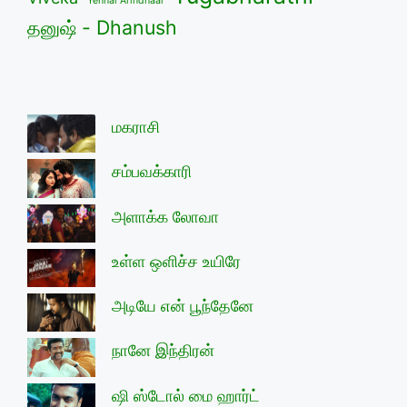
Yennai Arindhaal
தனுஷ் - Dhanush
மகராசி
சம்பவக்காரி
அளாக்க லோவா
உள்ள ஒளிச்ச உயிரே
அடியே என் பூந்தேனே
நானே இந்திரன்
ஷி ஸ்டோல் மை ஹார்ட்