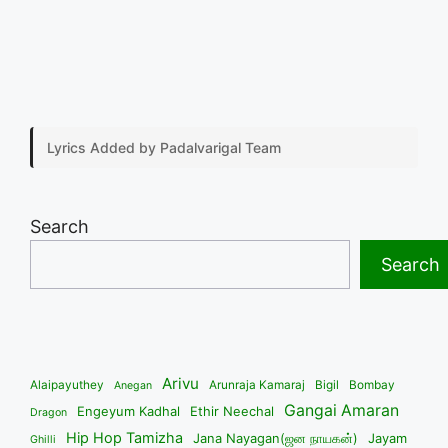
Lyrics Added by Padalvarigal Team
Search
Search
Arivu
Alaipayuthey
Arunraja Kamaraj
Bigil
Bombay
Anegan
Gangai Amaran
Engeyum Kadhal
Ethir Neechal
Dragon
Hip Hop Tamizha
Jana Nayagan(ஜன நாயகன்)
Jayam
Ghilli