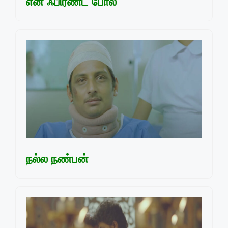
என் ஃபிரண்ட போல
நல்ல நண்பன்