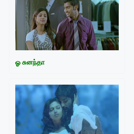
ஓ சுனந்தா