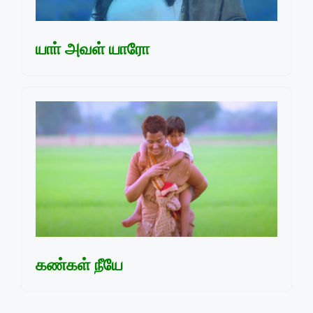
யாா் அவள் யாரோ
கண்கள் நீயே