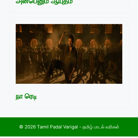
அன்பெனும் ஆயுதம்
நா ரெடி
© 2026 Tamil Padal Varigal - தமிழ் பாடல் வரிகள்