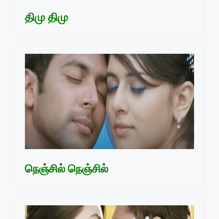
திமு திமு
நெஞ்சில் நெஞ்சில்