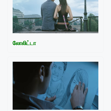
லோலிட்டா