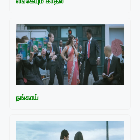
எங்கேயும் காதல்
நங்காய்