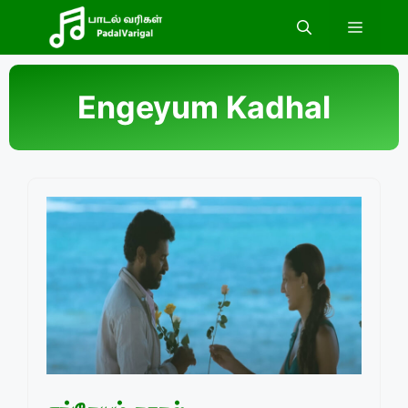
Skip
Menu
to
content
Engeyum Kadhal